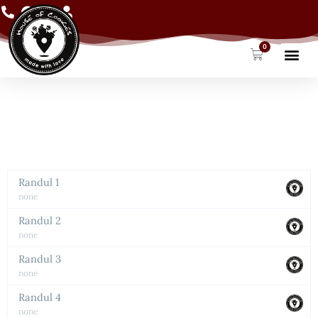
Skip
to
content
0
Cart
Products search
Randul 1
none
Randul 2
none
Randul 3
none
Randul 4
none