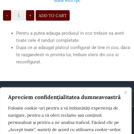
Made with vpc
ADD TO CART
Pentru a putea adauga produsul in cos trebuie sa aveti
toate cele 4 randuri completate.
Dupa ce ai adaugat platoul configurat de tine in cos, daca
te razgandesti in privinta lui, trebuie sters din cos si
reconfigurat.
Apreciem confidențialitatea dumneavoastră
Folosim cookie-uri pentru a vă îmbunătăți experiența de
© 2026 Toate drepturile rezervate House of Cookies
navigare, pentru a vă oferi reclame sau conținut
personalizat și pentru a ne analiza traficul. Făcând clic pe
„Accept toate”, sunteți de acord cu utilizarea cookie-urilor.
Termeni si condiții
Politică de cookies
GDPR
Alergeni
Cum comand