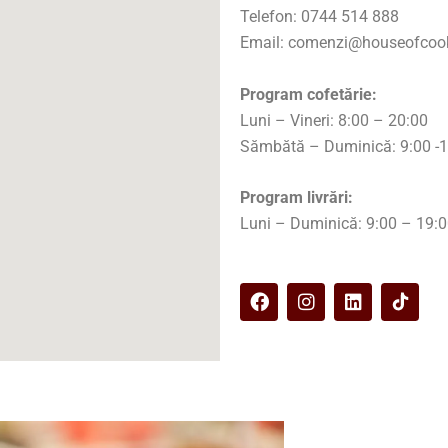
Telefon: 0744 514 888
Email: comenzi@houseofcook
Program cofetărie:
Luni – Vineri: 8:00 – 20:00
Sămbătă – Duminică: 9:00 -
Program livrări:
Luni – Duminică: 9:00 – 19:
F
I
L
a
n
i
c
s
n
e
t
k
b
a
e
o
g
d
o
r
i
k
a
n
m