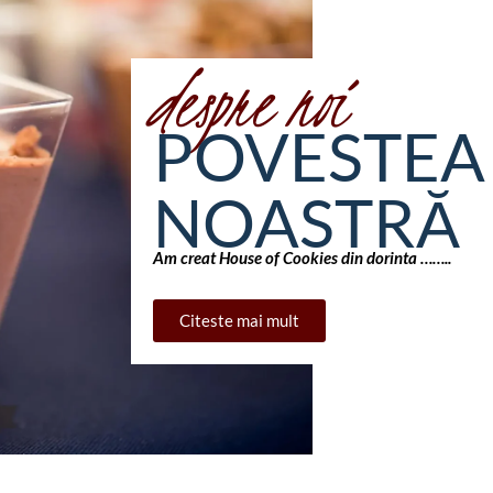
despre noi
POVESTEA
NOASTRĂ
Am creat House of Cookies din dorinta ……..
Citeste mai mult