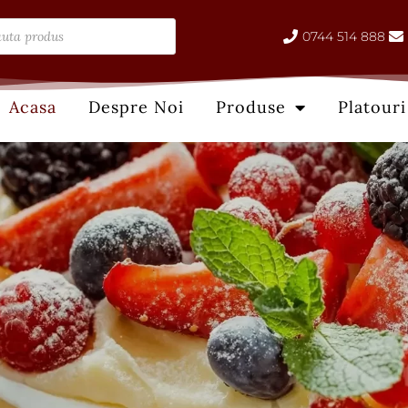
ts
0744 514 888
Acasa
Despre Noi
Produse
Platouri