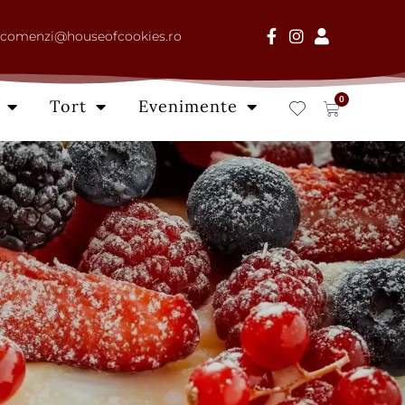
comenzi@houseofcookies.ro
0
Tort
Evenimente
Cart