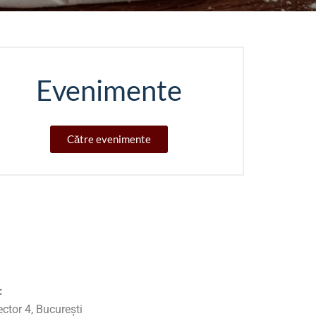
Evenimente
Către evenimente
:
ctor 4, București