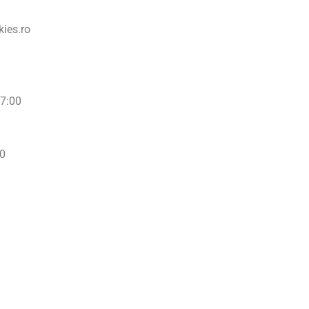
ies.ro
17:00
00