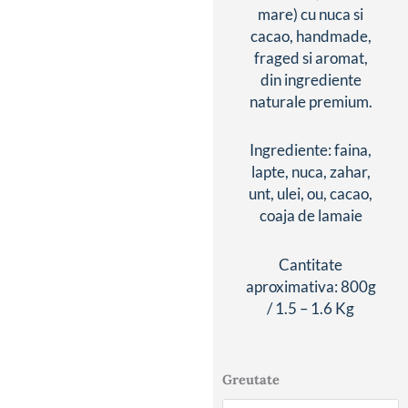
de
mare) cu nuca si
prețuri:
cacao, handmade,
85 lei
fraged si aromat,
până
din ingrediente
la
naturale premium.
155 lei
Ingrediente: faina,
lapte, nuca, zahar,
unt, ulei, ou, cacao,
coaja de lamaie
Cantitate
aproximativa: 800g
/ 1.5 – 1.6 Kg
Cantitate
Greutate
Cozonac