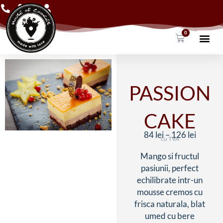
Skip
to
content
0
Cart
Products search
PASSION
CAKE
84
lei
–
126
lei
cu TVA
Interva
Mango si fructul
de
pasiunii, perfect
prețuri:
echilibrate intr-un
84 lei
mousse cremos cu
până
frisca naturala, blat
la
umed cu bere
126 lei