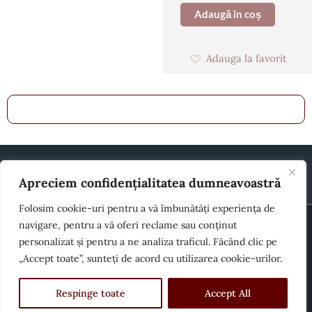
Adaugă în coș
Adauga la favorit
Apreciem confidențialitatea dumneavoastră
Folosim cookie-uri pentru a vă îmbunătăți experiența de
© 2026 Toate drepturile rezervate House of Cookies
navigare, pentru a vă oferi reclame sau conținut
personalizat și pentru a ne analiza traficul. Făcând clic pe
„Accept toate”, sunteți de acord cu utilizarea cookie-urilor.
Termeni si condiții
Politică de cookies
GDPR
Alergeni
Cum comand
Contact
Respinge toate
Accept All