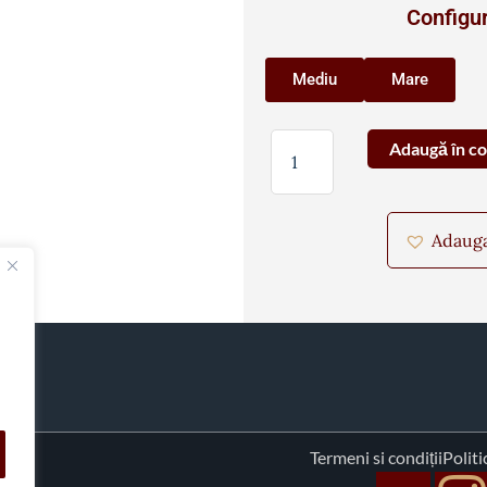
Configur
Mediu
Mare
Cantitate
Adaugă în c
Little
Red
Riding
Adauga 
Hood
Termeni si condiții
Politi