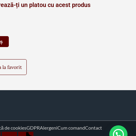
ează-ți un platou cu acest produs
oș
la favorit
că de cookies
GDPR
Alergeni
Cum comand
Contact