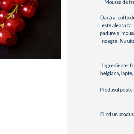
Mousse de fru
Dacă ai poftă de
este aleasa ta:
padure și mouss
neagra. Nu uita 
Ingrediente: fr
belgiana, lapte,
Produsul poate 
Fiind un produs 