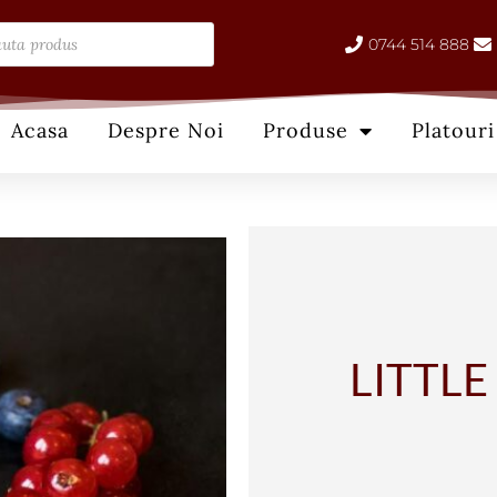
ts
0744 514 888
Acasa
Despre Noi
Produse
Platouri
LITTL